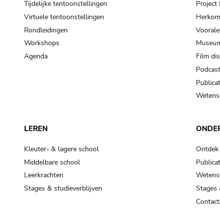
Tijdelijke tentoonstellingen
Projec
Virtuele tentoonstellingen
Herkoms
Rondleidingen
Voorale
Workshops
Museum
Agenda
Film di
Podcas
Publicat
Wetensc
LEREN
ONDE
Kleuter- & lagere school
Ontdek
Middelbare school
Publicat
Leerkrachten
Wetensc
Stages & studieverblijven
Stages 
Contact