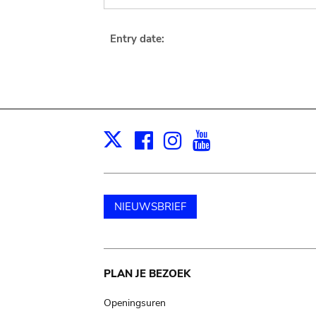
Entry date:
Facebook
Instagram
Youtube
Print
X
NIEUWSBRIEF
Main
PLAN JE BEZOEK
navigation
Openingsuren