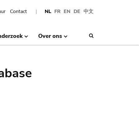
uur
Contact
NL
FR
EN
DE
中文
nderzoek
Over ons
Search
abase