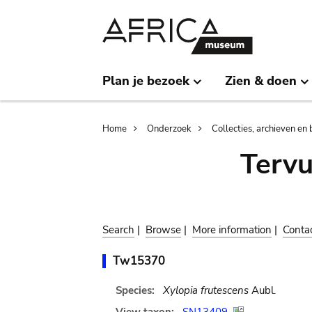
Skip
Skip
to
to
main
search
content
Plan je bezoek
Zien & doen
Breadcrumb
Home
Onderzoek
Collecties, archieven en 
Terv
Search
|
Browse
|
More information
|
Conta
Tw15370
Species:
Xylopia frutescens
Aubl.