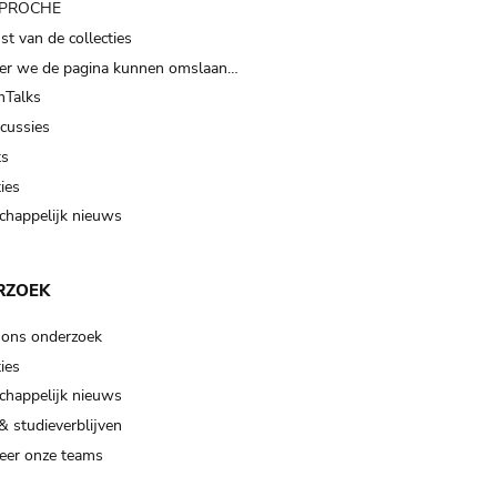
t PROCHE
t van de collecties
er we de pagina kunnen omslaan…
Talks
scussies
ts
ies
happelijk nieuws
RZOEK
 ons onderzoek
ies
happelijk nieuws
& studieverblijven
eer onze teams