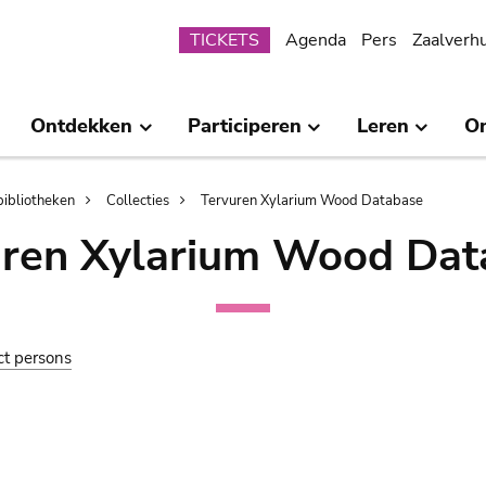
Submenu
TICKETS
Agenda
Pers
Zaalverh
Ontdekken
Participeren
Leren
O
bibliotheken
Collecties
Tervuren Xylarium Wood Database
uren Xylarium Wood Dat
ct persons