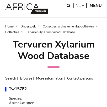
Skip
Skip
Search
LANGUAGE
NL
MENU
to
to
main
search
content
Breadcrumb
Home
Onderzoek
Collecties, archieven en bibliotheken
Collecties
Tervuren Xylarium Wood Database
Tervuren Xylarium
Wood Database
Search
|
Browse
|
More information
|
Contact persons
Tw15782
Species:
Astronium spec.