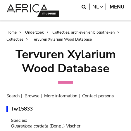
Skip
Skip
Search
LANGUAGE
NL
MENU
to
to
main
search
content
Breadcrumb
Home
Onderzoek
Collecties, archieven en bibliotheken
Collecties
Tervuren Xylarium Wood Database
Tervuren Xylarium
Wood Database
Search
|
Browse
|
More information
|
Contact persons
Tw15833
Species:
Quararibea cordata
(Bonpl.) Vischer