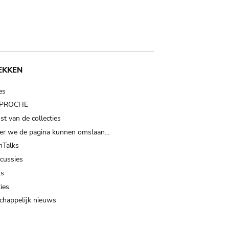
EKKEN
es
t PROCHE
t van de collecties
er we de pagina kunnen omslaan…
Talks
scussies
ts
ies
happelijk nieuws