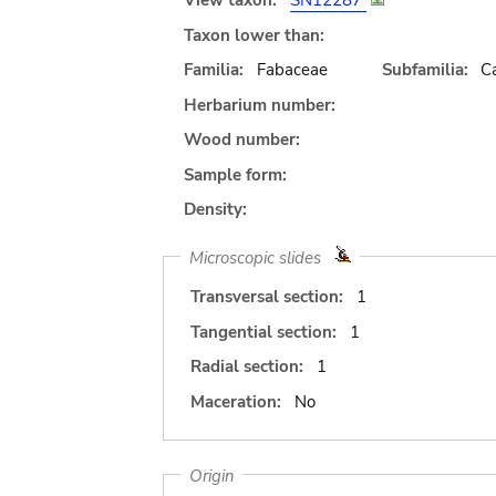
View taxon:
SN12287
Taxon lower than:
Familia:
Fabaceae
Subfamilia:
C
Herbarium number:
Wood number:
Sample form:
Density:
Microscopic slides
Transversal section:
1
Tangential section:
1
Radial section:
1
Maceration:
No
Origin