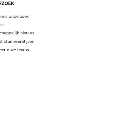
RZOEK
 ons onderzoek
ies
happelijk nieuws
& studieverblijven
eer onze teams