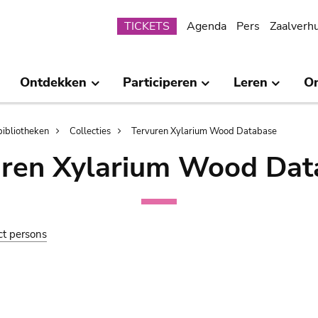
Submenu
TICKETS
Agenda
Pers
Zaalverh
Ontdekken
Participeren
Leren
O
bibliotheken
Collecties
Tervuren Xylarium Wood Database
uren Xylarium Wood Dat
ct persons