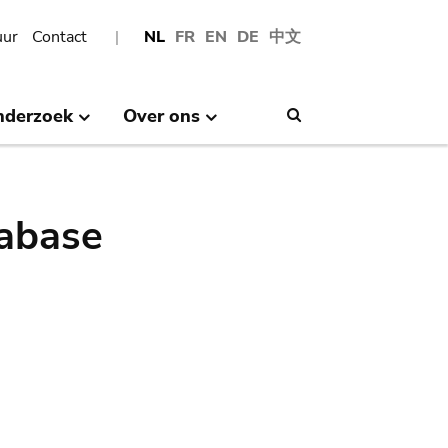
uur
Contact
NL
FR
EN
DE
中文
nderzoek
Over ons
Search
abase