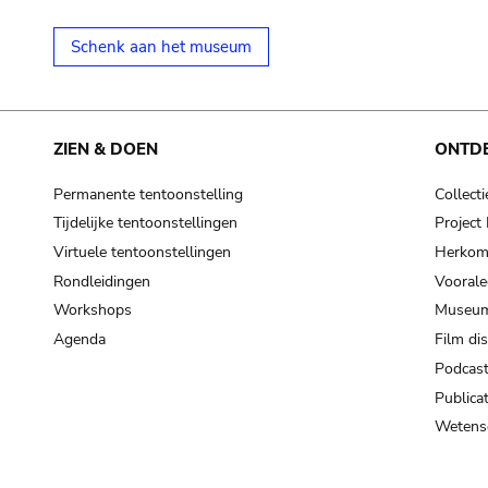
Schenk aan het museum
ZIEN & DOEN
ONTD
Permanente tentoonstelling
Collecti
Tijdelijke tentoonstellingen
Projec
Virtuele tentoonstellingen
Herkoms
Rondleidingen
Voorale
Workshops
Museum
Agenda
Film di
Podcas
Publicat
Wetensc