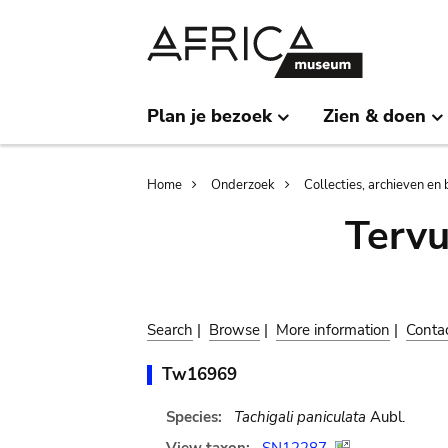
Skip
Skip
to
to
main
search
content
Plan je bezoek
Zien & doen
Breadcrumb
Home
Onderzoek
Collecties, archieven en 
Terv
Search
|
Browse
|
More information
|
Conta
Tw16969
Species:
Tachigali paniculata
Aubl.