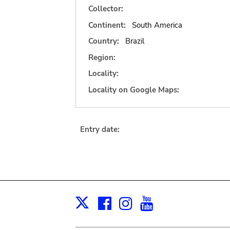
Collector:
Continent:
South America
Country:
Brazil
Region:
Locality:
Locality on Google Maps:
Entry date:
Facebook
Instagram
Youtube
Print
X