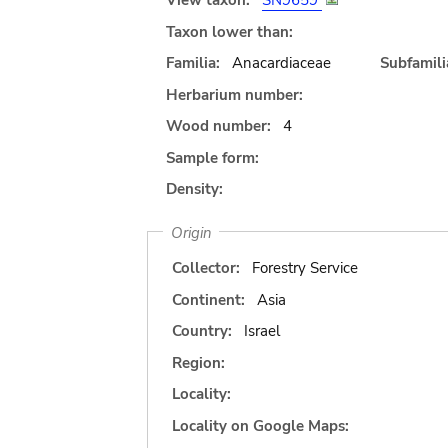
View taxon:
SN9659
Taxon lower than:
Familia:
Anacardiaceae
Subfamili
Herbarium number:
Wood number:
4
Sample form:
Density:
Origin
Collector:
Forestry Service
Continent:
Asia
Country:
Israel
Region:
Locality:
Locality on Google Maps: