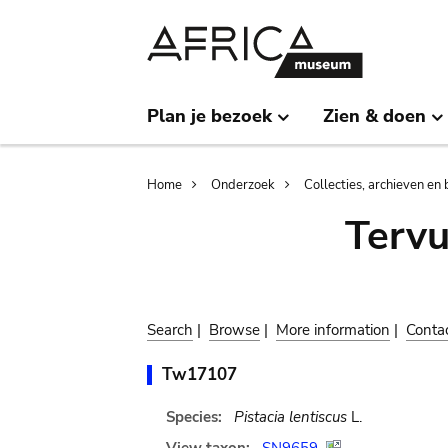
Skip
Skip
to
to
main
search
content
Plan je bezoek
Zien & doen
Breadcrumb
Home
Onderzoek
Collecties, archieven en 
Terv
Search
|
Browse
|
More information
|
Conta
Tw17107
Species:
Pistacia lentiscus
L.