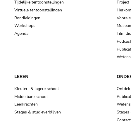
Tijdelijke tentoonstellingen
Projec
Virtuele tentoonstellingen
Herkoms
Rondleidingen
Voorale
Workshops
Museum
Agenda
Film di
Podcas
Publicat
Wetensc
LEREN
ONDE
Kleuter- & lagere school
Ontdek
Middelbare school
Publicat
Leerkrachten
Wetensc
Stages & studieverblijven
Stages 
Contact