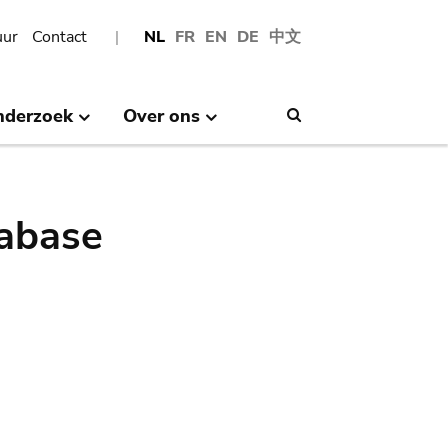
uur
Contact
NL
FR
EN
DE
中文
nderzoek
Over ons
Search
abase