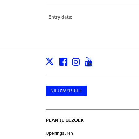
Entry date:
Facebook
Instagram
Youtube
Print
X
NIEUWSBRIEF
Main
PLAN JE BEZOEK
navigation
Openingsuren