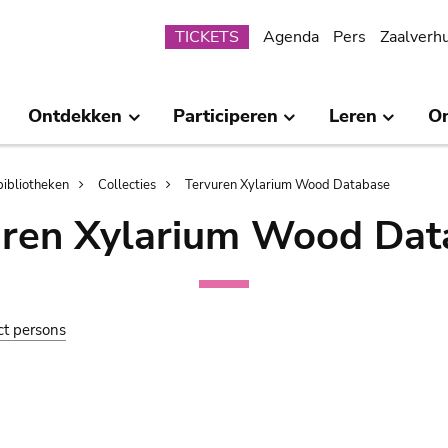
Submenu
TICKETS
Agenda
Pers
Zaalverh
Ontdekken
Participeren
Leren
O
bibliotheken
Collecties
Tervuren Xylarium Wood Database
uren Xylarium Wood Dat
ct persons