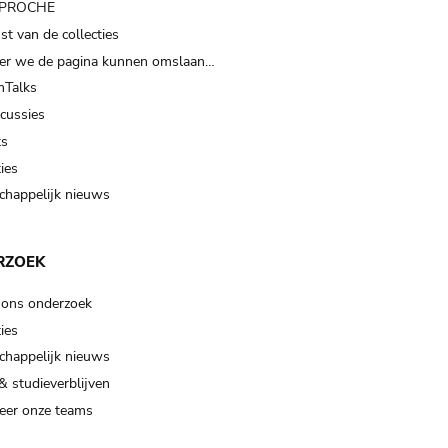
t PROCHE
t van de collecties
er we de pagina kunnen omslaan…
Talks
scussies
ts
ies
happelijk nieuws
RZOEK
 ons onderzoek
ies
happelijk nieuws
& studieverblijven
eer onze teams