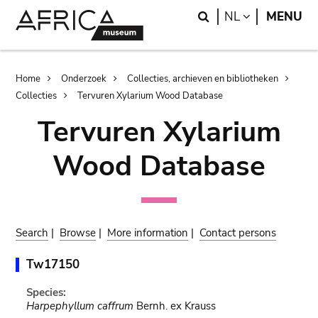
Skip
Skip
Search
LANGUAGE
NL
MENU
to
to
main
search
content
Breadcrumb
Home
Onderzoek
Collecties, archieven en bibliotheken
Collecties
Tervuren Xylarium Wood Database
Tervuren Xylarium
Wood Database
Search
|
Browse
|
More information
|
Contact persons
Tw17150
Species:
Harpephyllum caffrum
Bernh. ex Krauss