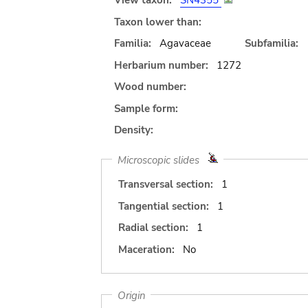
View taxon:
SN4355
Taxon lower than:
Familia:
Agavaceae
Subfamilia:
Herbarium number:
1272
Wood number:
Sample form:
Density:
Microscopic slides
Transversal section:
1
Tangential section:
1
Radial section:
1
Maceration:
No
Origin