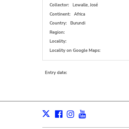
Collector:
Lewalle, José
Continent:
Africa
Country:
Burundi
Region:
Locality:
Locality on Google Maps:
Entry date:
Facebook
Instagram
Youtube
Print
X