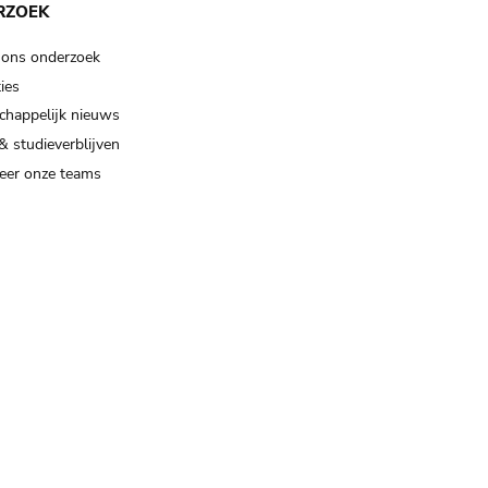
RZOEK
 ons onderzoek
ies
happelijk nieuws
& studieverblijven
eer onze teams