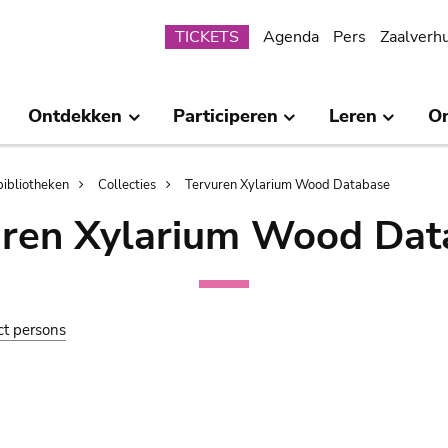
Submenu
TICKETS
Agenda
Pers
Zaalverh
Ontdekken
Participeren
Leren
O
bibliotheken
Collecties
Tervuren Xylarium Wood Database
uren Xylarium Wood Dat
ct persons