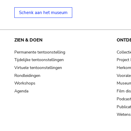
Schenk aan het museum
ZIEN & DOEN
ONTD
Permanente tentoonstelling
Collecti
Tijdelijke tentoonstellingen
Projec
Virtuele tentoonstellingen
Herkoms
Rondleidingen
Voorale
Workshops
Museum
Agenda
Film di
Podcas
Publicat
Wetensc