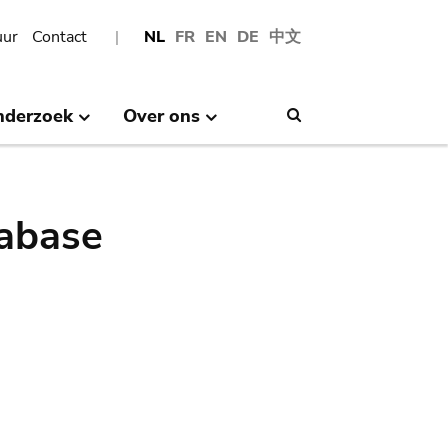
uur
Contact
NL
FR
EN
DE
中文
nderzoek
Over ons
Search
abase