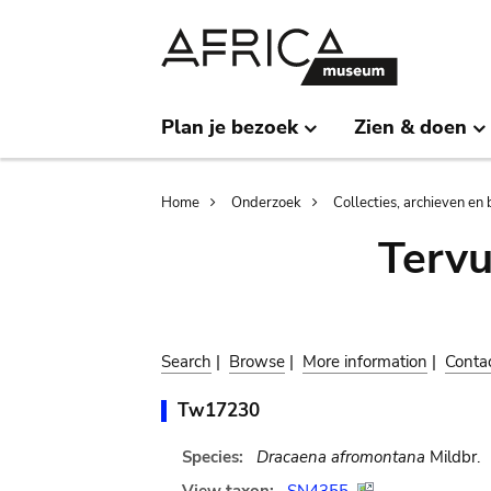
Skip
Skip
to
to
main
search
content
Plan je bezoek
Zien & doen
Breadcrumb
Home
Onderzoek
Collecties, archieven en 
Terv
Search
|
Browse
|
More information
|
Conta
Tw17230
Species:
Dracaena afromontana
Mildbr.