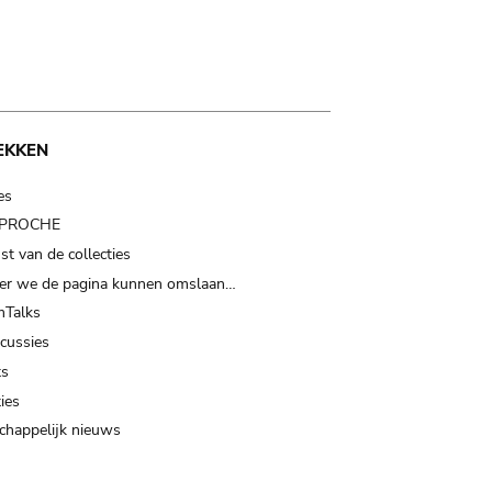
EKKEN
es
t PROCHE
t van de collecties
er we de pagina kunnen omslaan…
Talks
scussies
ts
ies
happelijk nieuws