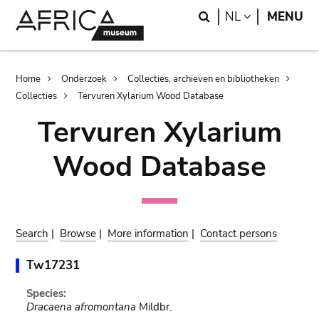
Skip
Skip
Search
LANGUAGE
NL
MENU
to
to
main
search
content
Breadcrumb
Home
Onderzoek
Collecties, archieven en bibliotheken
Collecties
Tervuren Xylarium Wood Database
Tervuren Xylarium
Wood Database
Search
|
Browse
|
More information
|
Contact persons
Tw17231
Species:
Dracaena afromontana
Mildbr.