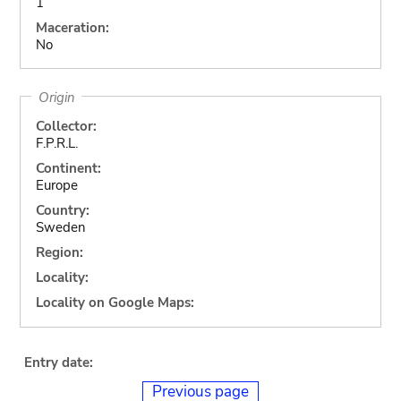
1
Maceration:
No
Origin
Collector:
F.P.R.L.
Continent:
Europe
Country:
Sweden
Region:
Locality:
Locality on Google Maps:
Entry date:
Previous page