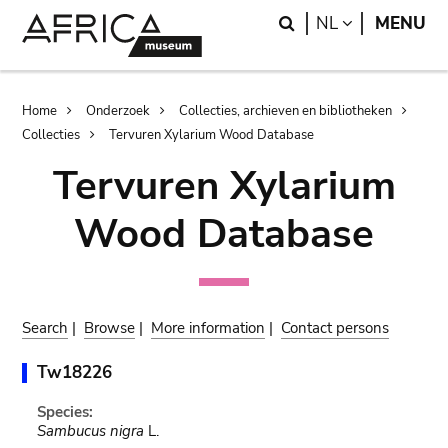
Skip
Skip
Search
LANGUAGE
NL
MENU
to
to
main
search
content
Breadcrumb
Home
Onderzoek
Collecties, archieven en bibliotheken
Collecties
Tervuren Xylarium Wood Database
Tervuren Xylarium
Wood Database
Search
|
Browse
|
More information
|
Contact persons
Tw18226
Species:
Sambucus nigra
L.