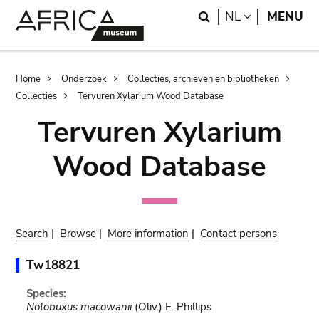
Skip
Skip
Search
LANGUAGE
NL
MENU
to
to
main
search
content
Breadcrumb
Home
Onderzoek
Collecties, archieven en bibliotheken
Collecties
Tervuren Xylarium Wood Database
Tervuren Xylarium
Wood Database
Search
|
Browse
|
More information
|
Contact persons
Tw18821
Species:
Notobuxus macowanii
(Oliv.) E. Phillips