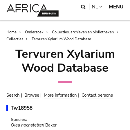
Skip
Skip
Search
LANGUAGE
NL
MENU
to
to
main
search
content
Breadcrumb
Home
Onderzoek
Collecties, archieven en bibliotheken
Collecties
Tervuren Xylarium Wood Database
Tervuren Xylarium
Wood Database
Search
|
Browse
|
More information
|
Contact persons
Tw18958
Species:
Olea hochstetteri
Baker