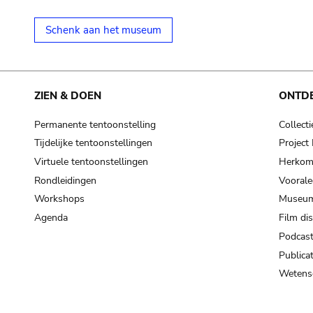
Schenk aan het museum
ZIEN & DOEN
ONTD
Permanente tentoonstelling
Collecti
Tijdelijke tentoonstellingen
Projec
Virtuele tentoonstellingen
Herkoms
Rondleidingen
Voorale
Workshops
Museum
Agenda
Film di
Podcas
Publicat
Wetensc