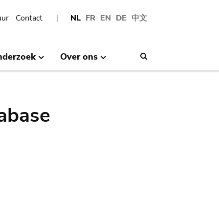
uur
Contact
NL
FR
EN
DE
中文
nderzoek
Over ons
Search
abase