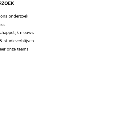
RZOEK
 ons onderzoek
ies
happelijk nieuws
& studieverblijven
eer onze teams