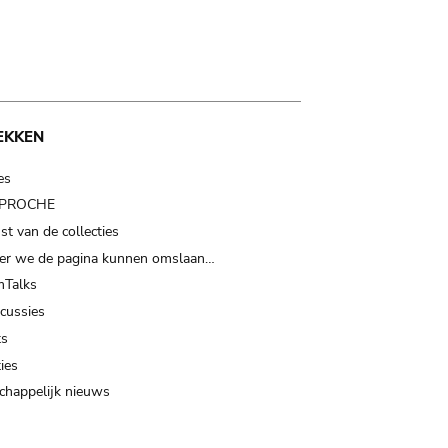
EKKEN
es
t PROCHE
t van de collecties
er we de pagina kunnen omslaan…
Talks
scussies
ts
ies
happelijk nieuws