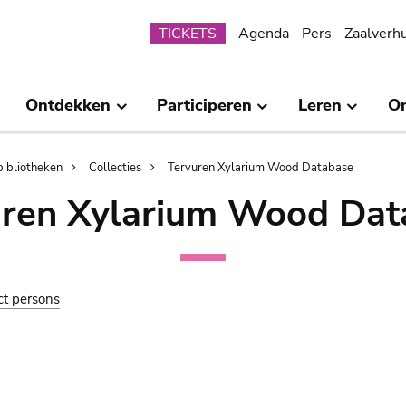
Submenu
TICKETS
Agenda
Pers
Zaalverh
Ontdekken
Participeren
Leren
O
bibliotheken
Collecties
Tervuren Xylarium Wood Database
uren Xylarium Wood Dat
ct persons