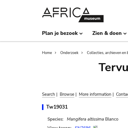
Skip
Skip
to
to
main
search
content
Plan je bezoek
Zien & doen
Breadcrumb
Home
Onderzoek
Collecties, archieven en 
Terv
Search
|
Browse
|
More information
|
Conta
Tw19031
Species:
Mangifera altissima
Blanco