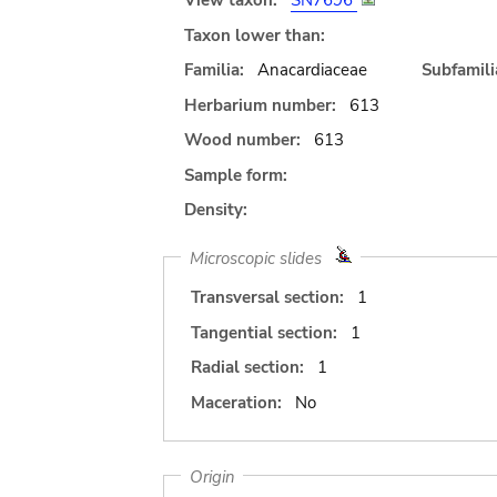
View taxon:
SN7696
Taxon lower than:
Familia:
Anacardiaceae
Subfamili
Herbarium number:
613
Wood number:
613
Sample form:
Density:
Microscopic slides
Transversal section:
1
Tangential section:
1
Radial section:
1
Maceration:
No
Origin