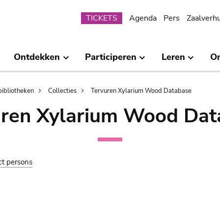
Submenu
TICKETS
Agenda
Pers
Zaalverh
Ontdekken
Participeren
Leren
O
bibliotheken
Collecties
Tervuren Xylarium Wood Database
uren Xylarium Wood Dat
ct persons