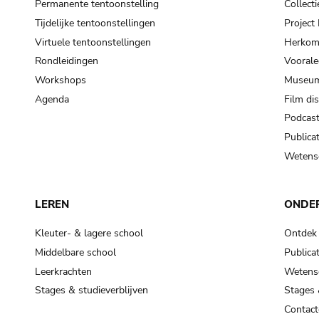
Permanente tentoonstelling
Collecti
Tijdelijke tentoonstellingen
Projec
Virtuele tentoonstellingen
Herkoms
Rondleidingen
Voorale
Workshops
Museum
Agenda
Film di
Podcas
Publicat
Wetensc
LEREN
ONDE
Kleuter- & lagere school
Ontdek
Middelbare school
Publicat
Leerkrachten
Wetensc
Stages & studieverblijven
Stages 
Contact