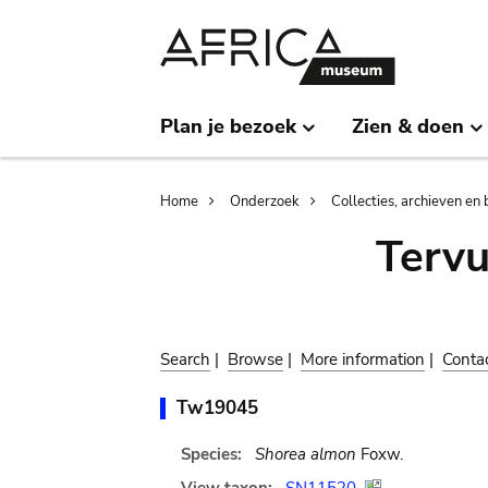
Skip
Skip
to
to
main
search
content
Plan je bezoek
Zien & doen
Breadcrumb
Home
Onderzoek
Collecties, archieven en 
Terv
Search
|
Browse
|
More information
|
Conta
Tw19045
Species:
Shorea almon
Foxw.