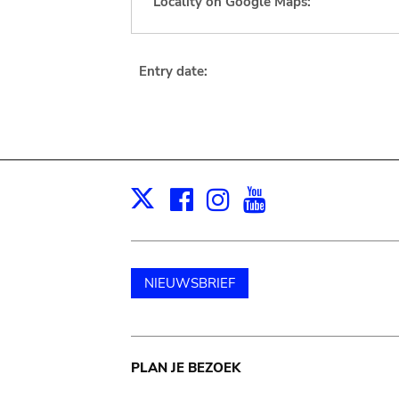
Locality on Google Maps:
Entry date:
Facebook
Instagram
Youtube
Print
X
NIEUWSBRIEF
Main
PLAN JE BEZOEK