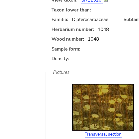
View taxon:
SN11520
Taxon lower than:
Familia:
Dipterocarpaceae
Subfami
Herbarium number:
1048
Wood number:
1048
Sample form:
Density:
Pictures
Transversal section