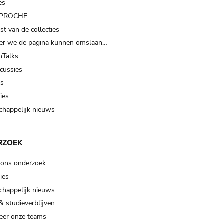
es
t PROCHE
t van de collecties
er we de pagina kunnen omslaan…
Talks
scussies
ts
ies
happelijk nieuws
RZOEK
 ons onderzoek
ies
happelijk nieuws
& studieverblijven
eer onze teams