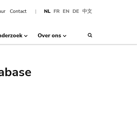
uur
Contact
NL
FR
EN
DE
中文
nderzoek
Over ons
Search
abase