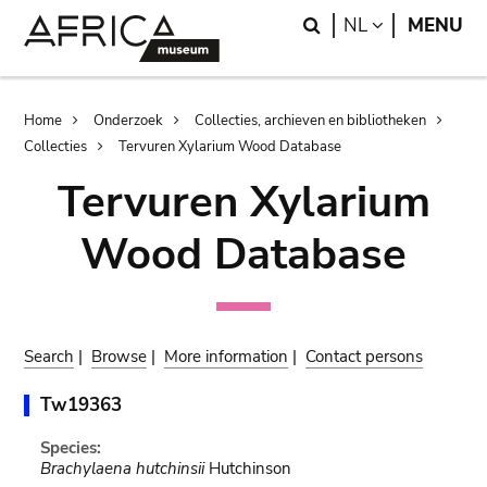
Skip
Skip
Search
LANGUAGE
NL
MENU
to
to
main
search
content
Breadcrumb
Home
Onderzoek
Collecties, archieven en bibliotheken
Collecties
Tervuren Xylarium Wood Database
Tervuren Xylarium
Wood Database
Search
|
Browse
|
More information
|
Contact persons
Tw19363
Species:
Brachylaena hutchinsii
Hutchinson