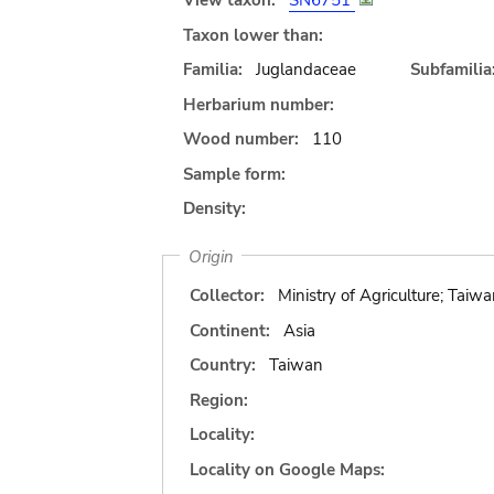
View taxon:
SN6751
Taxon lower than:
Familia:
Juglandaceae
Subfamilia
Herbarium number:
Wood number:
110
Sample form:
Density:
Origin
Collector:
Ministry of Agriculture; Taiwa
Continent:
Asia
Country:
Taiwan
Region:
Locality:
Locality on Google Maps: