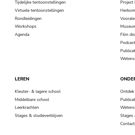
Tijdelijke tentoonstellingen
Projec
Virtuele tentoonstellingen
Herkoms
Rondleidingen
Voorale
Workshops
Museum
Agenda
Film di
Podcas
Publicat
Wetensc
LEREN
ONDE
Kleuter- & lagere school
Ontdek
Middelbare school
Publicat
Leerkrachten
Wetensc
Stages & studieverblijven
Stages 
Contact