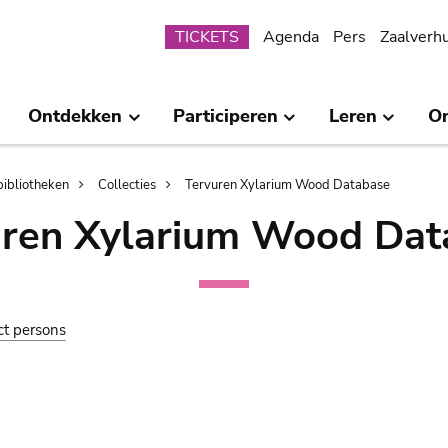
Submenu
TICKETS
Agenda
Pers
Zaalverh
Ontdekken
Participeren
Leren
O
bibliotheken
Collecties
Tervuren Xylarium Wood Database
uren Xylarium Wood Dat
ct persons