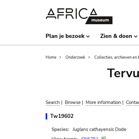
Skip
Skip
to
to
main
search
content
Plan je bezoek
Zien & doen
Breadcrumb
Home
Onderzoek
Collecties, archieven en 
Terv
Search
|
Browse
|
More information
|
Conta
Tw19602
Species:
Juglans cathayensis
Dode