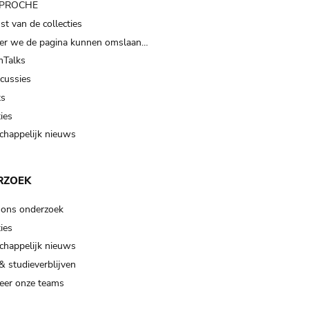
t PROCHE
t van de collecties
er we de pagina kunnen omslaan…
Talks
scussies
ts
ies
happelijk nieuws
RZOEK
 ons onderzoek
ies
happelijk nieuws
& studieverblijven
eer onze teams