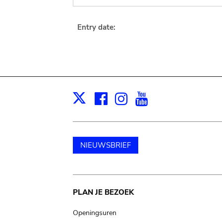
Entry date:
Facebook
Instagram
Youtube
Print
X
NIEUWSBRIEF
Main
PLAN JE BEZOEK
navigation
Openingsuren