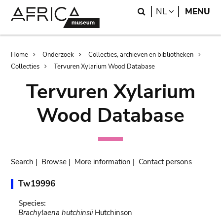
Skip
Skip
Search
LANGUAGE
NL
MENU
to
to
main
search
content
Breadcrumb
Home
Onderzoek
Collecties, archieven en bibliotheken
Collecties
Tervuren Xylarium Wood Database
Tervuren Xylarium
Wood Database
Search
|
Browse
|
More information
|
Contact persons
Tw19996
Species:
Brachylaena hutchinsii
Hutchinson