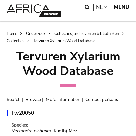
Skip
Skip
Search
LANGUAGE
NL
MENU
to
to
main
search
content
Breadcrumb
Home
Onderzoek
Collecties, archieven en bibliotheken
Collecties
Tervuren Xylarium Wood Database
Tervuren Xylarium
Wood Database
Search
|
Browse
|
More information
|
Contact persons
Tw20050
Species:
Nectandra pichurim
(Kunth) Mez