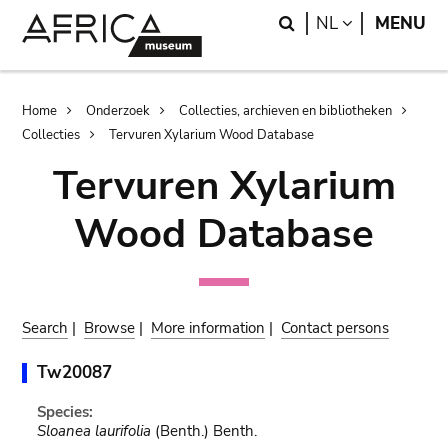
Skip
Skip
Search
LANGUAGE
NL
MENU
to
to
main
search
content
Breadcrumb
Home
Onderzoek
Collecties, archieven en bibliotheken
Collecties
Tervuren Xylarium Wood Database
Tervuren Xylarium
Wood Database
Search
|
Browse
|
More information
|
Contact persons
Tw20087
Species:
Sloanea laurifolia
(Benth.) Benth.