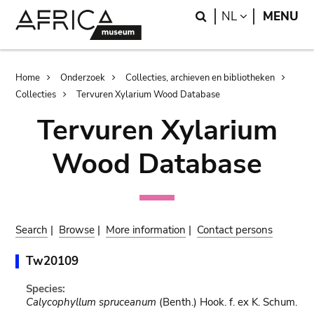
Skip
Skip
Search
LANGUAGE
NL
MENU
to
to
main
search
content
Breadcrumb
Home
Onderzoek
Collecties, archieven en bibliotheken
Collecties
Tervuren Xylarium Wood Database
Tervuren Xylarium
Wood Database
Search
|
Browse
|
More information
|
Contact persons
Tw20109
Species:
Calycophyllum spruceanum
(Benth.) Hook. f. ex K. Schum.