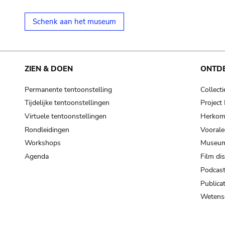
Schenk aan het museum
ZIEN & DOEN
ONTD
Permanente tentoonstelling
Collecti
Tijdelijke tentoonstellingen
Projec
Virtuele tentoonstellingen
Herkoms
Rondleidingen
Voorale
Workshops
Museum
Agenda
Film di
Podcas
Publicat
Wetensc