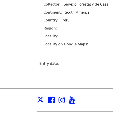
Collector:
Servicio Forestal y de Caza
Continent:
South America
Country:
Peru
Region:
Locality:
Locality on Google Maps:
Entry date:
Facebook
Instagram
Youtube
Print
X