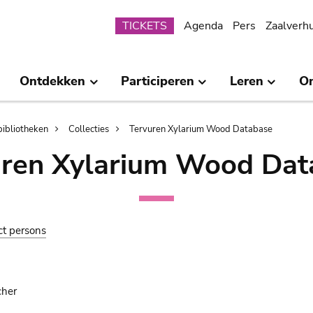
Submenu
TICKETS
Agenda
Pers
Zaalverh
Ontdekken
Participeren
Leren
O
bibliotheken
Collecties
Tervuren Xylarium Wood Database
uren Xylarium Wood Dat
ct persons
cher