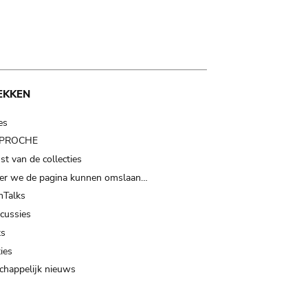
EKKEN
es
t PROCHE
t van de collecties
er we de pagina kunnen omslaan…
Talks
scussies
ts
ies
happelijk nieuws