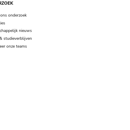
RZOEK
 ons onderzoek
ies
happelijk nieuws
& studieverblijven
eer onze teams