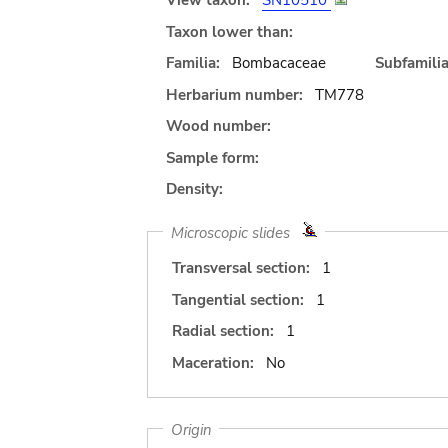
View taxon:
SN10510
Taxon lower than:
Familia:
Bombacaceae
Subfamilia
Herbarium number:
TM778
Wood number:
Sample form:
Density:
Microscopic slides
Transversal section:
1
Tangential section:
1
Radial section:
1
Maceration:
No
Origin