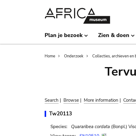
Skip
Skip
to
to
main
search
content
Plan je bezoek
Zien & doen
Breadcrumb
Home
Onderzoek
Collecties, archieven en 
Terv
Search
|
Browse
|
More information
|
Conta
Tw20113
Species:
Quararibea cordata
(Bonpl.) Vis