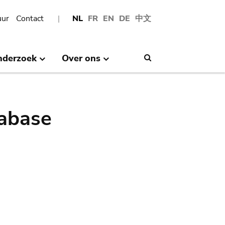
uur
Contact
NL
FR
EN
DE
中文
nderzoek
Over ons
Search
abase