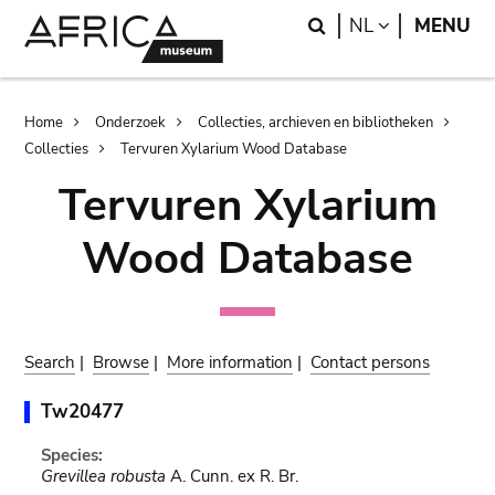
Skip
Skip
Search
LANGUAGE
NL
MENU
to
to
main
search
content
Breadcrumb
Home
Onderzoek
Collecties, archieven en bibliotheken
Collecties
Tervuren Xylarium Wood Database
Tervuren Xylarium
Wood Database
Search
|
Browse
|
More information
|
Contact persons
Tw20477
Species:
Grevillea robusta
A. Cunn. ex R. Br.