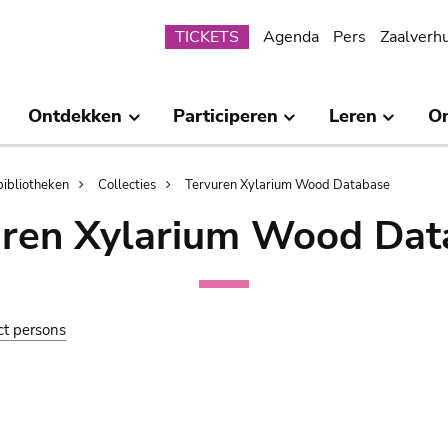
Submenu
TICKETS
Agenda
Pers
Zaalverh
Ontdekken
Participeren
Leren
O
bibliotheken
Collecties
Tervuren Xylarium Wood Database
uren Xylarium Wood Dat
ct persons