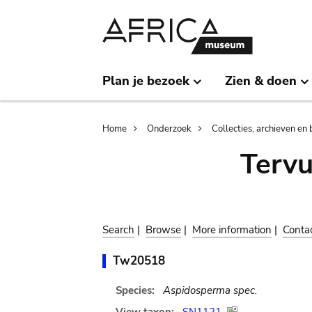
Skip
Skip
to
to
main
search
content
Plan je bezoek
Zien & doen
Breadcrumb
Home
Onderzoek
Collecties, archieven en 
Terv
Search
|
Browse
|
More information
|
Conta
Tw20518
Species:
Aspidosperma spec.