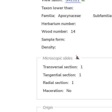
View taxon:
SN1121
Taxon lower than:
Familia:
Apocynaceae
Subfamilia
Herbarium number:
Wood number:
14
Sample form:
Density:
Microscopic slides
Transversal section:
1
Tangential section:
1
Radial section:
1
Maceration:
No
Origin