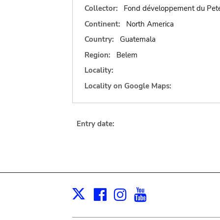
Collector:
Fond développement du Pet
Continent:
North America
Country:
Guatemala
Region:
Belem
Locality:
Locality on Google Maps:
Entry date:
Facebook
Instagram
Youtube
Print
X