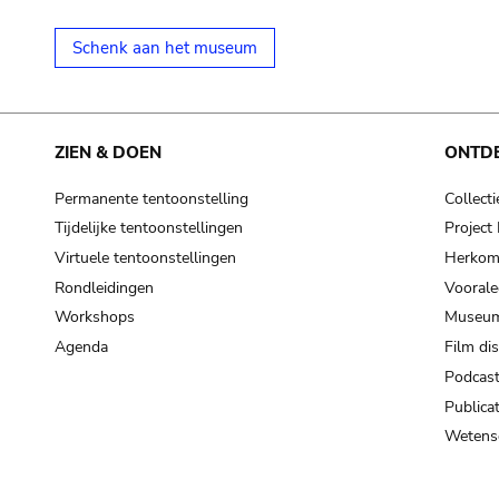
Schenk aan het museum
ZIEN & DOEN
ONTD
Permanente tentoonstelling
Collecti
Tijdelijke tentoonstellingen
Projec
Virtuele tentoonstellingen
Herkoms
Rondleidingen
Voorale
Workshops
Museum
Agenda
Film di
Podcas
Publicat
Wetensc