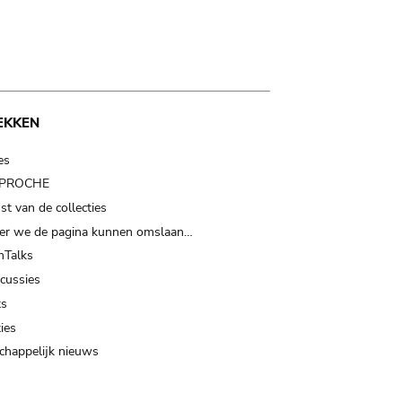
EKKEN
es
t PROCHE
t van de collecties
er we de pagina kunnen omslaan…
Talks
scussies
ts
ies
happelijk nieuws