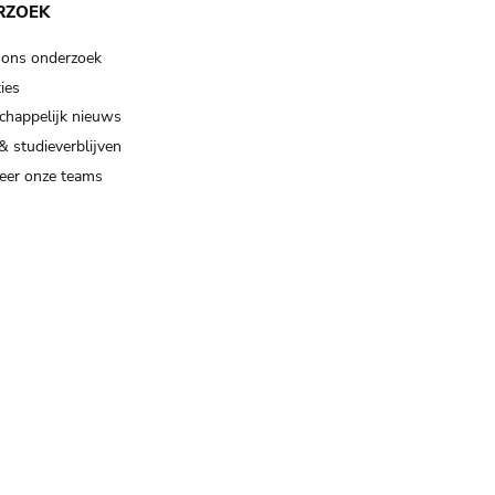
RZOEK
 ons onderzoek
ies
happelijk nieuws
& studieverblijven
eer onze teams