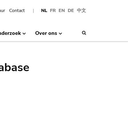
uur
Contact
NL
FR
EN
DE
中文
nderzoek
Over ons
Search
abase