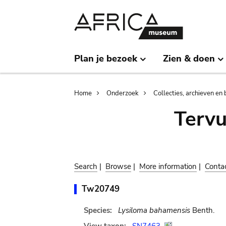
Skip
Skip
to
to
main
search
content
Plan je bezoek
Zien & doen
Breadcrumb
Home
Onderzoek
Collecties, archieven en 
Terv
Search
|
Browse
|
More information
|
Conta
Tw20749
Species:
Lysiloma bahamensis
Benth.