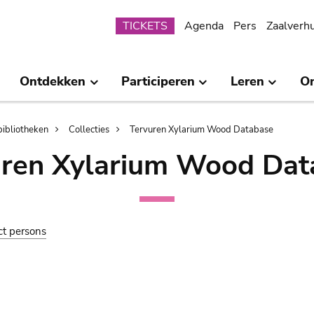
Submenu
TICKETS
Agenda
Pers
Zaalverh
Ontdekken
Participeren
Leren
O
bibliotheken
Collecties
Tervuren Xylarium Wood Database
uren Xylarium Wood Dat
ct persons