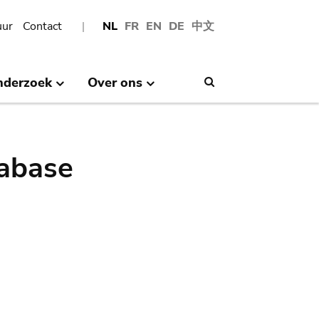
uur
Contact
NL
FR
EN
DE
中文
nderzoek
Over ons
Search
abase