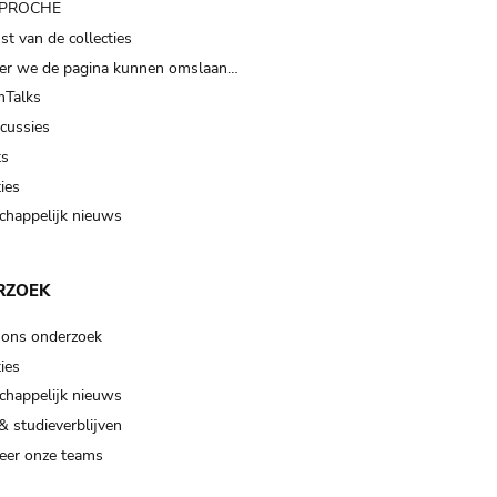
t PROCHE
t van de collecties
er we de pagina kunnen omslaan…
Talks
scussies
ts
ies
happelijk nieuws
RZOEK
 ons onderzoek
ies
happelijk nieuws
& studieverblijven
eer onze teams