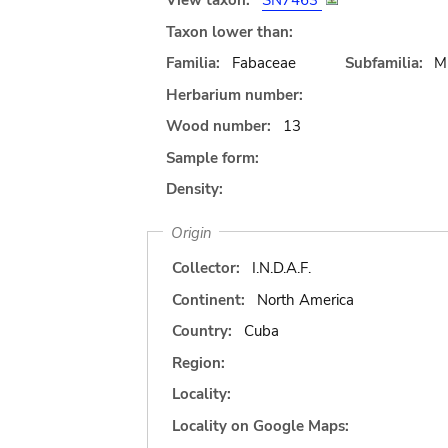
View taxon:
SN7463
Taxon lower than:
Familia:
Fabaceae
Subfamilia:
M
Herbarium number:
Wood number:
13
Sample form:
Density:
Origin
Collector:
I.N.D.A.F.
Continent:
North America
Country:
Cuba
Region:
Locality:
Locality on Google Maps: