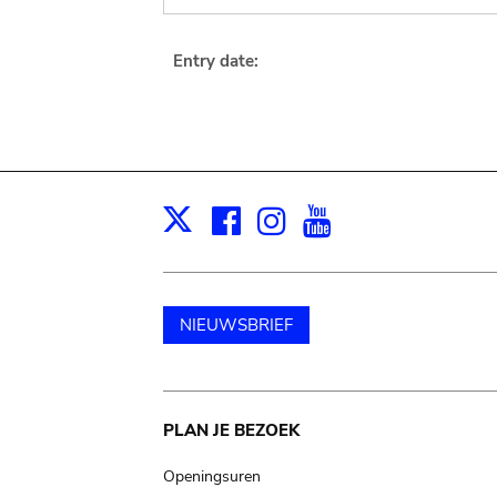
Entry date:
Facebook
Instagram
Youtube
Print
X
NIEUWSBRIEF
Main
PLAN JE BEZOEK
navigation
Openingsuren