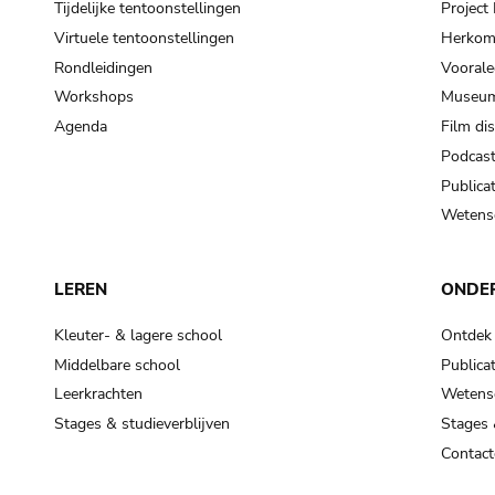
Tijdelijke tentoonstellingen
Projec
Virtuele tentoonstellingen
Herkoms
Rondleidingen
Voorale
Workshops
Museum
Agenda
Film di
Podcas
Publicat
Wetensc
LEREN
ONDE
Kleuter- & lagere school
Ontdek
Middelbare school
Publicat
Leerkrachten
Wetensc
Stages & studieverblijven
Stages 
Contact