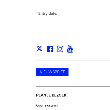
Entry date:
Facebook
Instagram
Youtube
Print
X
NIEUWSBRIEF
Main
PLAN JE BEZOEK
navigation
Openingsuren