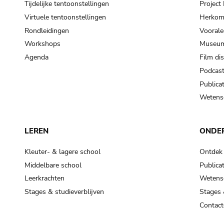
Tijdelijke tentoonstellingen
Projec
Virtuele tentoonstellingen
Herkoms
Rondleidingen
Voorale
Workshops
Museum
Agenda
Film di
Podcas
Publicat
Wetensc
LEREN
ONDE
Kleuter- & lagere school
Ontdek
Middelbare school
Publicat
Leerkrachten
Wetensc
Stages & studieverblijven
Stages 
Contact