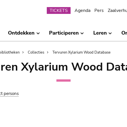
Submenu
TICKETS
Agenda
Pers
Zaalverh
Ontdekken
Participeren
Leren
O
bibliotheken
Collecties
Tervuren Xylarium Wood Database
uren Xylarium Wood Dat
ct persons