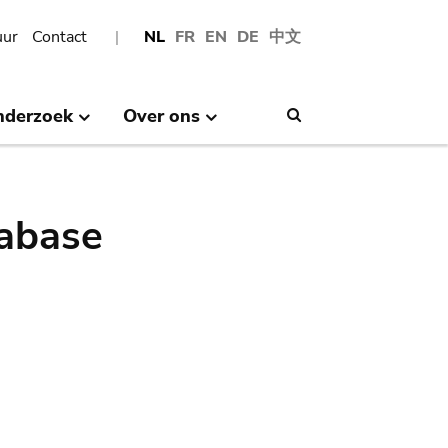
uur
Contact
NL
FR
EN
DE
中文
nderzoek
Over ons
Search
abase