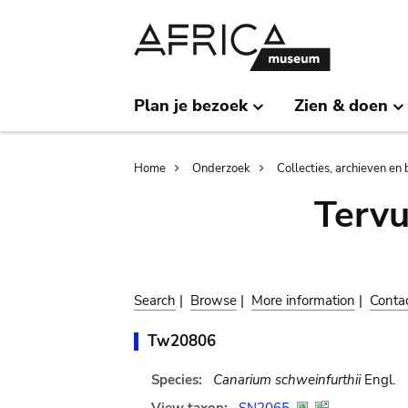
Skip
Skip
to
to
main
search
content
Plan je bezoek
Zien & doen
Breadcrumb
Home
Onderzoek
Collecties, archieven en 
Terv
Search
|
Browse
|
More information
|
Conta
Tw20806
Species:
Canarium schweinfurthii
Engl.