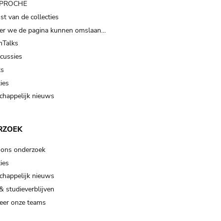
t PROCHE
t van de collecties
er we de pagina kunnen omslaan…
Talks
scussies
ts
ies
happelijk nieuws
RZOEK
 ons onderzoek
ies
happelijk nieuws
& studieverblijven
eer onze teams