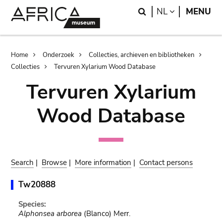
Skip
Skip
Search
LANGUAGE
NL
MENU
to
to
main
search
content
Breadcrumb
Home
Onderzoek
Collecties, archieven en bibliotheken
Collecties
Tervuren Xylarium Wood Database
Tervuren Xylarium
Wood Database
Search
|
Browse
|
More information
|
Contact persons
Tw20888
Species:
Alphonsea arborea
(Blanco) Merr.