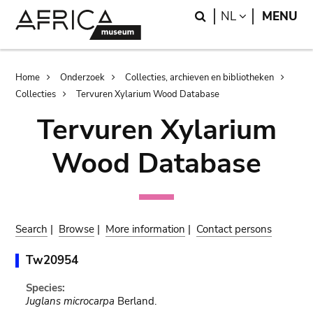
Skip
Skip
Search
LANGUAGE
NL
MENU
to
to
main
search
content
Breadcrumb
Home
Onderzoek
Collecties, archieven en bibliotheken
Collecties
Tervuren Xylarium Wood Database
Tervuren Xylarium
Wood Database
Search
|
Browse
|
More information
|
Contact persons
Tw20954
Species:
Juglans microcarpa
Berland.