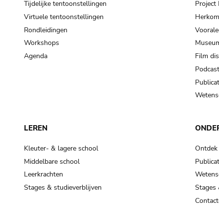
Tijdelijke tentoonstellingen
Projec
Virtuele tentoonstellingen
Herkoms
Rondleidingen
Voorale
Workshops
Museum
Agenda
Film di
Podcas
Publicat
Wetensc
LEREN
ONDE
Kleuter- & lagere school
Ontdek
Middelbare school
Publicat
Leerkrachten
Wetensc
Stages & studieverblijven
Stages 
Contact