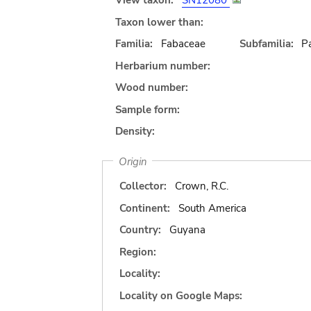
View taxon:
SN12080
Taxon lower than:
Familia:
Fabaceae
Subfamilia:
Pa
Herbarium number:
Wood number:
Sample form:
Density:
Origin
Collector:
Crown, R.C.
Continent:
South America
Country:
Guyana
Region:
Locality:
Locality on Google Maps: