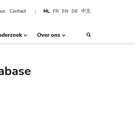
uur
Contact
NL
FR
EN
DE
中文
nderzoek
Over ons
Search
abase