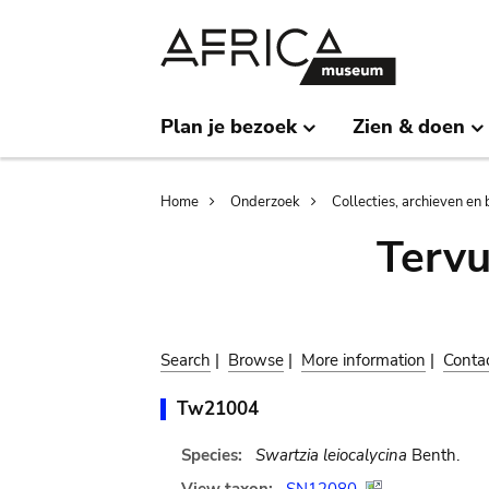
Skip
Skip
to
to
main
search
content
Plan je bezoek
Zien & doen
Breadcrumb
Home
Onderzoek
Collecties, archieven en 
Terv
Search
|
Browse
|
More information
|
Conta
Tw21004
Species:
Swartzia leiocalycina
Benth.