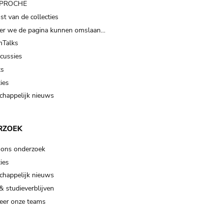
t PROCHE
t van de collecties
er we de pagina kunnen omslaan…
Talks
scussies
ts
ies
happelijk nieuws
RZOEK
 ons onderzoek
ies
happelijk nieuws
& studieverblijven
eer onze teams