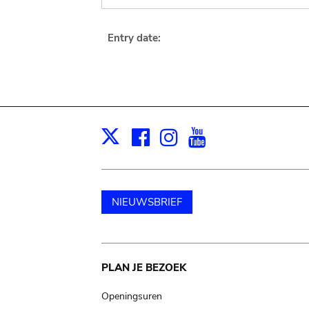
Entry date:
Facebook
Instagram
Youtube
Print
X
NIEUWSBRIEF
Main
PLAN JE BEZOEK
navigation
Openingsuren