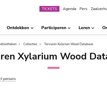
Submenu
TICKETS
Agenda
Pers
Zaalverh
Ontdekken
Participeren
Leren
O
bibliotheken
Collecties
Tervuren Xylarium Wood Database
uren Xylarium Wood Dat
ct persons