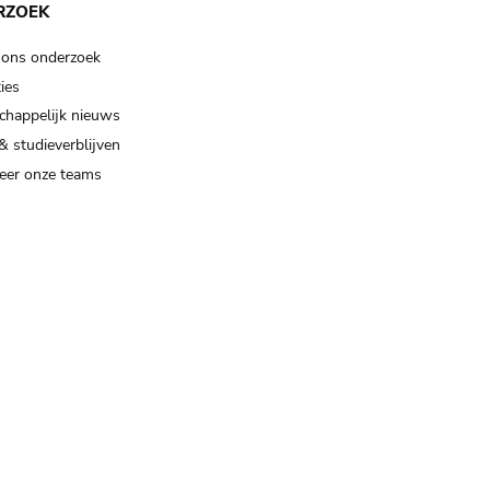
RZOEK
 ons onderzoek
ies
happelijk nieuws
& studieverblijven
eer onze teams