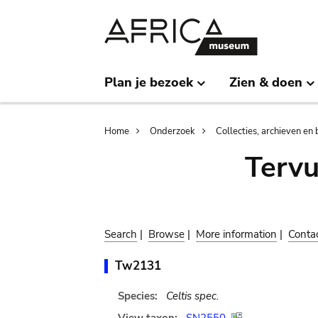
Skip
Skip
to
to
main
search
content
Plan je bezoek
Zien & doen
Breadcrumb
Home
Onderzoek
Collecties, archieven en 
Terv
Search
|
Browse
|
More information
|
Conta
Tw2131
Species:
Celtis spec.