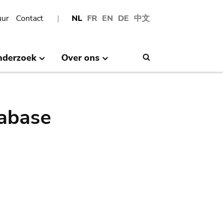
uur
Contact
NL
FR
EN
DE
中文
nderzoek
Over ons
Search
abase