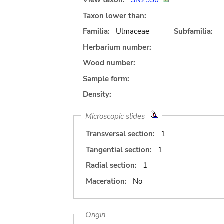
View taxon:
SN2550
Taxon lower than:
Familia:
Ulmaceae
Subfamilia:
Herbarium number:
Wood number:
Sample form:
Density:
Microscopic slides
Transversal section:
1
Tangential section:
1
Radial section:
1
Maceration:
No
Origin