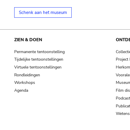
Schenk aan het museum
ZIEN & DOEN
ONTD
Permanente tentoonstelling
Collecti
Tijdelijke tentoonstellingen
Projec
Virtuele tentoonstellingen
Herkoms
Rondleidingen
Voorale
Workshops
Museum
Agenda
Film di
Podcas
Publicat
Wetensc