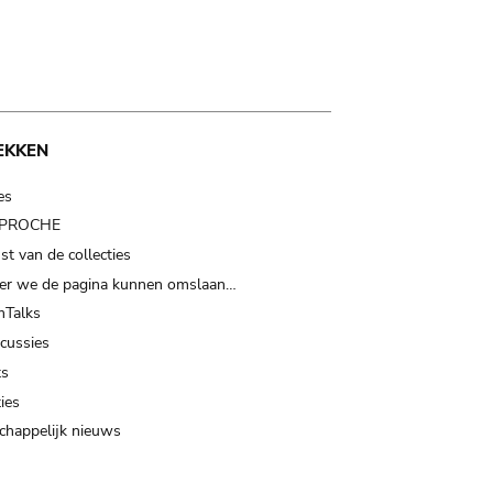
EKKEN
es
t PROCHE
t van de collecties
er we de pagina kunnen omslaan…
Talks
scussies
ts
ies
happelijk nieuws