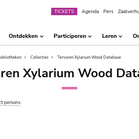
Submenu
TICKETS
Agenda
Pers
Zaalverh
Ontdekken
Participeren
Leren
O
bibliotheken
Collecties
Tervuren Xylarium Wood Database
uren Xylarium Wood Dat
ct persons