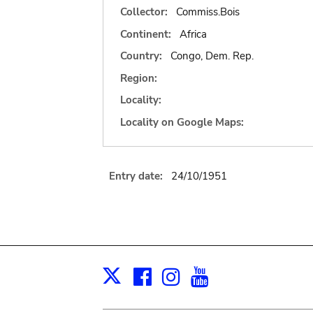
Collector:
Commiss.Bois
Continent:
Africa
Country:
Congo, Dem. Rep.
Region:
Locality:
Locality on Google Maps:
Entry date:
24/10/1951
Facebook
Instagram
Youtube
Print
X