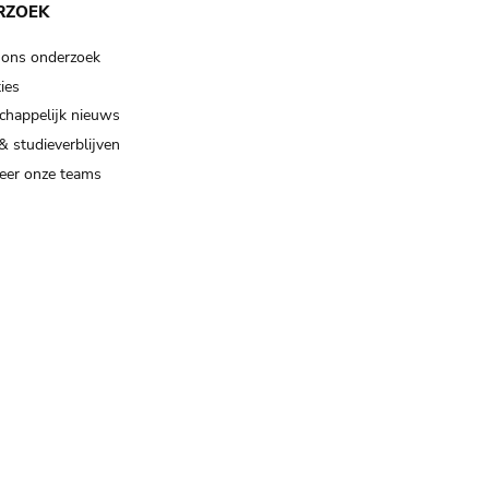
RZOEK
 ons onderzoek
ies
happelijk nieuws
& studieverblijven
eer onze teams