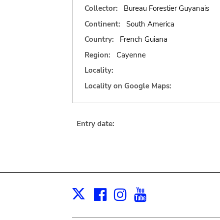
Collector:
Bureau Forestier Guyanais
Continent:
South America
Country:
French Guiana
Region:
Cayenne
Locality:
Locality on Google Maps:
Entry date:
Facebook
Instagram
Youtube
Print
X