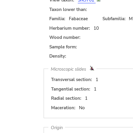
View taxon:
SN9702
Taxon lower than:
Familia:
Fabaceae
Subfamilia:
M
Herbarium number:
10
Wood number:
Sample form:
Density:
Microscopic slides
Transversal section:
1
Tangential section:
1
Radial section:
1
Maceration:
No
Origin