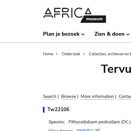
Skip
Skip
to
to
main
search
content
Plan je bezoek
Zien & doen
Breadcrumb
Home
Onderzoek
Collecties, archieven en 
Terv
Search
|
Browse
|
More information
|
Conta
Tw22106
Species:
Pithecellobium pedicellare
(DC.)