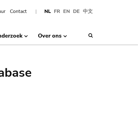
uur
Contact
NL
FR
EN
DE
中文
nderzoek
Over ons
Search
abase