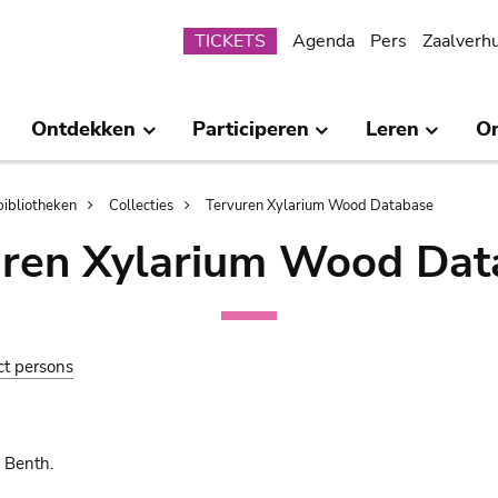
Submenu
TICKETS
Agenda
Pers
Zaalverh
Ontdekken
Participeren
Leren
O
bibliotheken
Collecties
Tervuren Xylarium Wood Database
uren Xylarium Wood Dat
ct persons
 Benth.