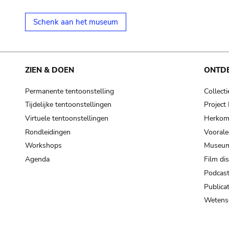
Schenk aan het museum
ZIEN & DOEN
ONTD
Permanente tentoonstelling
Collecti
Tijdelijke tentoonstellingen
Projec
Virtuele tentoonstellingen
Herkoms
Rondleidingen
Voorale
Workshops
Museum
Agenda
Film di
Podcas
Publicat
Wetensc