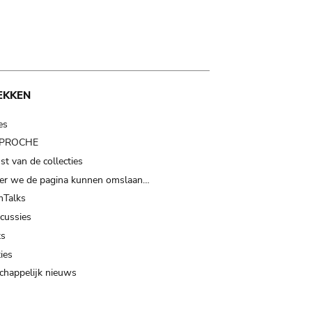
EKKEN
es
t PROCHE
t van de collecties
er we de pagina kunnen omslaan…
Talks
scussies
ts
ies
happelijk nieuws