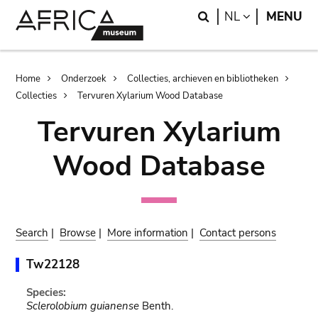
Skip
Skip
Search
LANGUAGE
NL
MENU
to
to
main
search
content
Breadcrumb
Home
Onderzoek
Collecties, archieven en bibliotheken
Collecties
Tervuren Xylarium Wood Database
Tervuren Xylarium
Wood Database
Search
|
Browse
|
More information
|
Contact persons
Tw22128
Species:
Sclerolobium guianense
Benth.