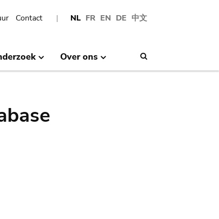
uur
Contact
NL
FR
EN
DE
中文
nderzoek
Over ons
Search
abase