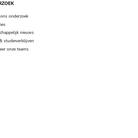
RZOEK
 ons onderzoek
ies
happelijk nieuws
& studieverblijven
eer onze teams