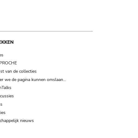
EKKEN
es
t PROCHE
t van de collecties
er we de pagina kunnen omslaan…
Talks
scussies
ts
ies
happelijk nieuws