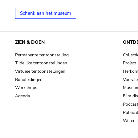
Schenk aan het museum
ZIEN & DOEN
ONTD
Permanente tentoonstelling
Collecti
Tijdelijke tentoonstellingen
Projec
Virtuele tentoonstellingen
Herkoms
Rondleidingen
Voorale
Workshops
Museum
Agenda
Film di
Podcas
Publicat
Wetensc