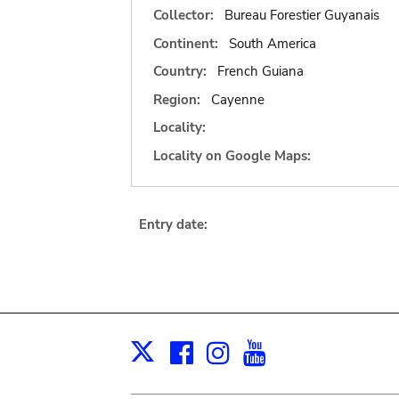
Collector:
Bureau Forestier Guyanais
Continent:
South America
Country:
French Guiana
Region:
Cayenne
Locality:
Locality on Google Maps:
Entry date:
Facebook
Instagram
Youtube
Print
X