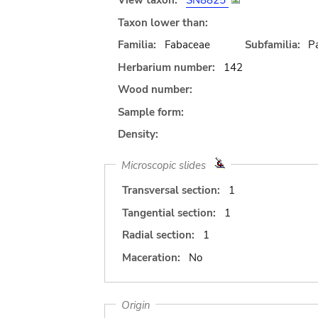
View taxon:
SN8825
Taxon lower than:
Familia:
Fabaceae
Subfamilia:
Pa
Herbarium number:
142
Wood number:
Sample form:
Density:
Microscopic slides
Transversal section:
1
Tangential section:
1
Radial section:
1
Maceration:
No
Origin