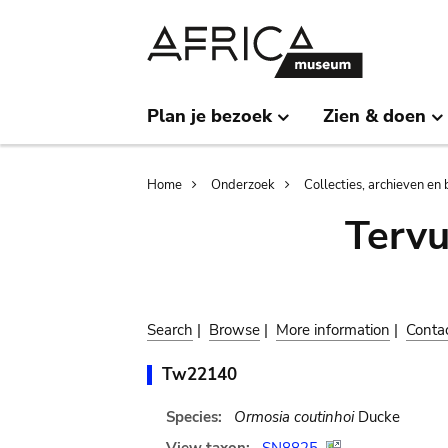
Skip
Skip
to
to
main
search
content
Plan je bezoek
Zien & doen
Breadcrumb
Home
Onderzoek
Collecties, archieven en 
Terv
Search
|
Browse
|
More information
|
Conta
Tw22140
Species:
Ormosia coutinhoi
Ducke