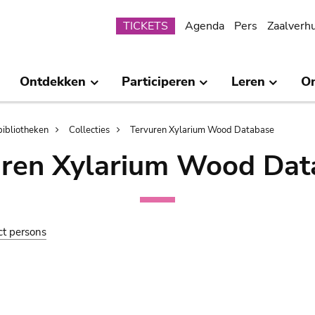
Submenu
TICKETS
Agenda
Pers
Zaalverh
Ontdekken
Participeren
Leren
O
bibliotheken
Collecties
Tervuren Xylarium Wood Database
uren Xylarium Wood Dat
ct persons