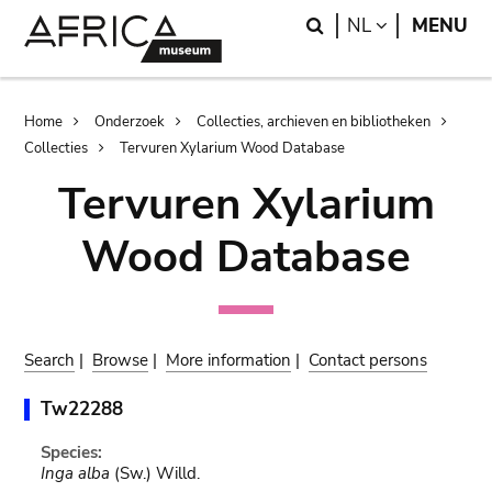
Skip
Skip
Search
LANGUAGE
NL
MENU
to
to
main
search
content
Breadcrumb
Home
Onderzoek
Collecties, archieven en bibliotheken
Collecties
Tervuren Xylarium Wood Database
Tervuren Xylarium
Wood Database
Search
|
Browse
|
More information
|
Contact persons
Tw22288
Species:
Inga alba
(Sw.) Willd.