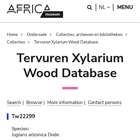
Skip
Skip
Search
LANGUAGE
NL
MENU
to
to
main
search
content
Breadcrumb
Home
Onderzoek
Collecties, archieven en bibliotheken
Collecties
Tervuren Xylarium Wood Database
Tervuren Xylarium
Wood Database
Search
|
Browse
|
More information
|
Contact persons
Tw22299
Species:
Juglans arizonica
Dode