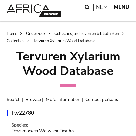
Skip
Skip
Search
LANGUAGE
NL
MENU
to
to
main
search
content
Breadcrumb
Home
Onderzoek
Collecties, archieven en bibliotheken
Collecties
Tervuren Xylarium Wood Database
Tervuren Xylarium
Wood Database
Search
|
Browse
|
More information
|
Contact persons
Tw22780
Species:
Ficus mucuso
Welw. ex Ficalho