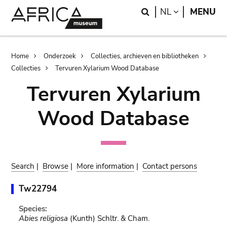
Skip
Skip
Search
LANGUAGE
NL
MENU
to
to
main
search
content
Breadcrumb
Home
Onderzoek
Collecties, archieven en bibliotheken
Collecties
Tervuren Xylarium Wood Database
Tervuren Xylarium
Wood Database
Search
|
Browse
|
More information
|
Contact persons
Tw22794
Species:
Abies religiosa
(Kunth) Schltr. & Cham.