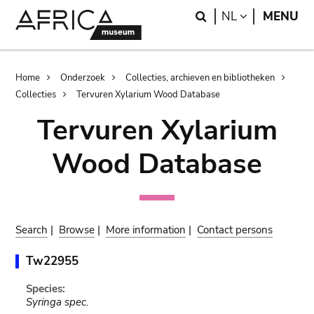
Skip
Skip
Search
LANGUAGE
NL
MENU
to
to
main
search
content
Breadcrumb
Home
Onderzoek
Collecties, archieven en bibliotheken
Collecties
Tervuren Xylarium Wood Database
Tervuren Xylarium
Wood Database
Search
|
Browse
|
More information
|
Contact persons
Tw22955
Species:
Syringa spec.