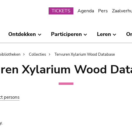
Submenu
TICKETS
Agenda
Pers
Zaalverh
Ontdekken
Participeren
Leren
O
bibliotheken
Collecties
Tervuren Xylarium Wood Database
uren Xylarium Wood Dat
ct persons
y.