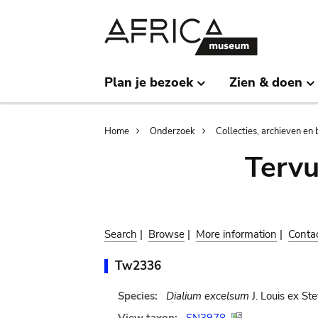
Skip
Skip
to
to
main
search
content
Plan je bezoek
Zien & doen
Breadcrumb
Home
Onderzoek
Collecties, archieven en 
Terv
Search
|
Browse
|
More information
|
Conta
Tw2336
Species:
Dialium excelsum
J. Louis ex Ste