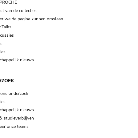
t PROCHE
t van de collecties
er we de pagina kunnen omslaan…
Talks
scussies
ts
ies
happelijk nieuws
RZOEK
 ons onderzoek
ies
happelijk nieuws
& studieverblijven
eer onze teams