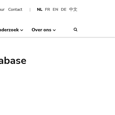
uur
Contact
NL
FR
EN
DE
中文
nderzoek
Over ons
Search
abase