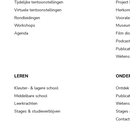
Tijdelijke tentoonstellingen
Projec
Virtuele tentoonstellingen
Herkoms
Rondleidingen
Voorale
Workshops
Museum
Agenda
Film di
Podcas
Publicat
Wetensc
LEREN
ONDE
Kleuter- & lagere school
Ontdek
Middelbare school
Publicat
Leerkrachten
Wetensc
Stages & studieverblijven
Stages 
Contact