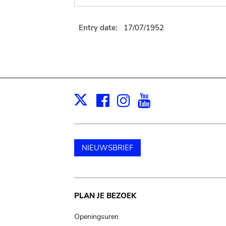
Entry date:
17/07/1952
Facebook
Instagram
Youtube
Print
X
NIEUWSBRIEF
Main
PLAN JE BEZOEK
navigation
Openingsuren