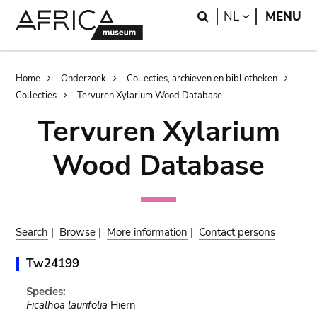
Skip
Skip
Search
LANGUAGE
NL
MENU
to
to
main
search
content
Breadcrumb
Home
Onderzoek
Collecties, archieven en bibliotheken
Collecties
Tervuren Xylarium Wood Database
Tervuren Xylarium
Wood Database
Search
|
Browse
|
More information
|
Contact persons
Tw24199
Species:
Ficalhoa laurifolia
Hiern