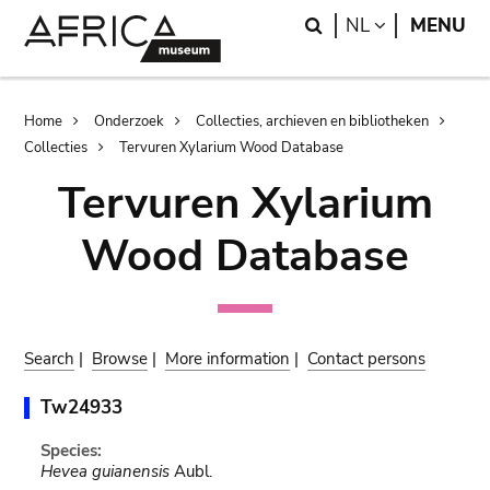
Skip
Skip
Search
LANGUAGE
NL
MENU
to
to
main
search
content
Breadcrumb
Home
Onderzoek
Collecties, archieven en bibliotheken
Collecties
Tervuren Xylarium Wood Database
Tervuren Xylarium
Wood Database
Search
|
Browse
|
More information
|
Contact persons
Tw24933
Species:
Hevea guianensis
Aubl.