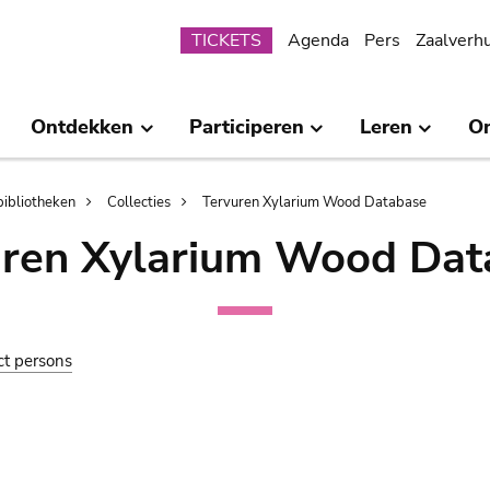
Submenu
TICKETS
Agenda
Pers
Zaalverh
Ontdekken
Participeren
Leren
O
bibliotheken
Collecties
Tervuren Xylarium Wood Database
uren Xylarium Wood Dat
ct persons