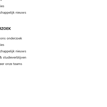
ies
happelijk nieuws
RZOEK
 ons onderzoek
ies
happelijk nieuws
& studieverblijven
eer onze teams