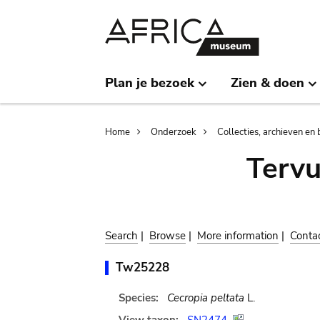
Skip
Skip
to
to
main
search
content
Plan je bezoek
Zien & doen
Breadcrumb
Home
Onderzoek
Collecties, archieven en 
Terv
Search
|
Browse
|
More information
|
Conta
Tw25228
Species:
Cecropia peltata
L.