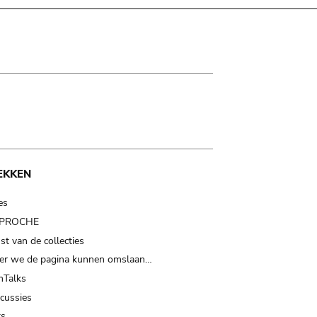
EKKEN
es
t PROCHE
t van de collecties
er we de pagina kunnen omslaan…
Talks
scussies
ts