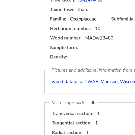
View taxon:
SN2474
Taxon lower than:
Familia:
Cecropiaceae
Subfamilia:
Herbarium number:
10
Wood number:
MADw18480
Sample form:
Density:
Pictures and additional information from e
wood database CWAR, Madison, Wiscons
Microscopic slides
Transversal section:
1
Tangential section:
1
Radial section:
1