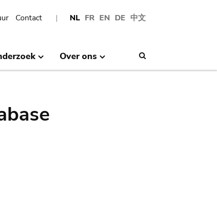
uur
Contact
NL
FR
EN
DE
中文
nderzoek
Over ons
Search
abase