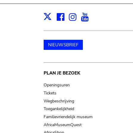
Facebook
Instagram
Youtube
Print
X
NIEUWSBRIEF
Main
PLAN JE BEZOEK
navigation
Openingsuren
Tickets
Wegbeschrijving
Toegankelijkheid
Familievriendelijk museum
AfricaMuseumQuest
AfricaShop