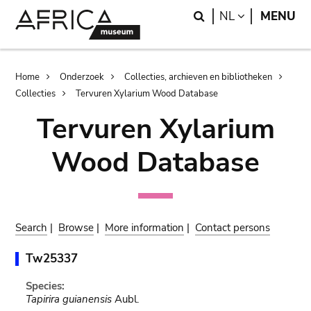
Skip
Skip
Search
LANGUAGE
NL
MENU
to
to
main
search
content
Breadcrumb
Home
Onderzoek
Collecties, archieven en bibliotheken
Collecties
Tervuren Xylarium Wood Database
Tervuren Xylarium
Wood Database
Search
|
Browse
|
More information
|
Contact persons
Tw25337
Species:
Tapirira guianensis
Aubl.