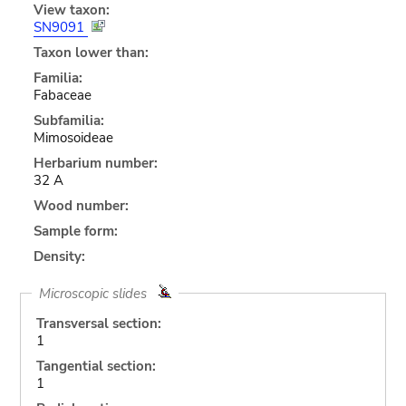
View taxon:
SN9091
Taxon lower than:
Familia:
Fabaceae
Subfamilia:
Mimosoideae
Herbarium number:
32 A
Wood number:
Sample form:
Density:
Microscopic slides
Transversal section:
1
Tangential section:
1