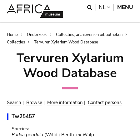
Skip
Skip
Search
LANGUAGE
NL
MENU
to
to
main
search
content
Breadcrumb
Home
Onderzoek
Collecties, archieven en bibliotheken
Collecties
Tervuren Xylarium Wood Database
Tervuren Xylarium
Wood Database
Search
|
Browse
|
More information
|
Contact persons
Tw25457
Species:
Parkia pendula
(Willd.) Benth. ex Walp.