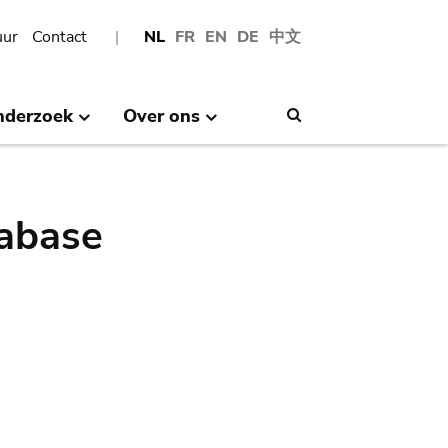
uur
Contact
NL
FR
EN
DE
中文
nderzoek
Over ons
Search
abase