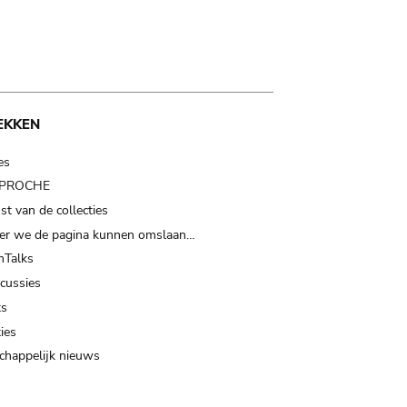
EKKEN
es
t PROCHE
t van de collecties
er we de pagina kunnen omslaan…
Talks
scussies
ts
ies
happelijk nieuws