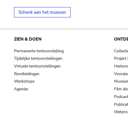
Schenk aan het museum
ZIEN & DOEN
ONTD
Permanente tentoonstelling
Collecti
Tijdelijke tentoonstellingen
Projec
Virtuele tentoonstellingen
Herkoms
Rondleidingen
Voorale
Workshops
Museum
Agenda
Film di
Podcas
Publicat
Wetensc