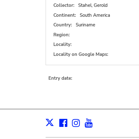
Collector:
Stahel, Gerold
Continent:
South America
Country:
Suriname
Region:
Locality:
Locality on Google Maps:
Entry date:
Facebook
Instagram
Youtube
Print
X