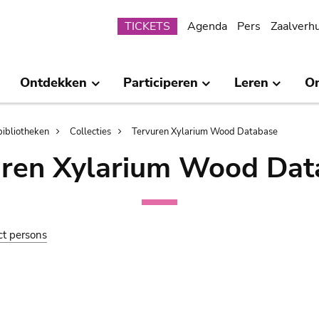
Submenu
TICKETS
Agenda
Pers
Zaalverh
Ontdekken
Participeren
Leren
O
bibliotheken
Collecties
Tervuren Xylarium Wood Database
uren Xylarium Wood Dat
ct persons