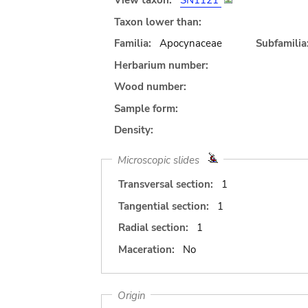
View taxon:
SN1121
Taxon lower than:
Familia:
Apocynaceae
Subfamilia
Herbarium number:
Wood number:
Sample form:
Density:
Microscopic slides
Transversal section:
1
Tangential section:
1
Radial section:
1
Maceration:
No
Origin