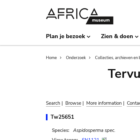
Skip
Skip
to
to
main
search
content
Plan je bezoek
Zien & doen
Breadcrumb
Home
Onderzoek
Collecties, archieven en 
Terv
Search
|
Browse
|
More information
|
Conta
Tw25651
Species:
Aspidosperma spec.