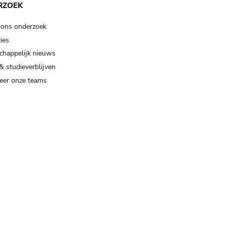
RZOEK
 ons onderzoek
ies
happelijk nieuws
& studieverblijven
eer onze teams