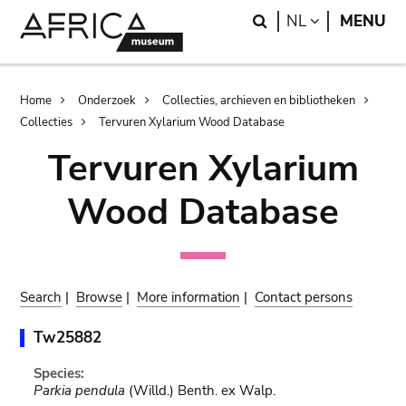
Skip
Skip
Search
LANGUAGE
NL
MENU
to
to
main
search
content
Breadcrumb
Home
Onderzoek
Collecties, archieven en bibliotheken
Collecties
Tervuren Xylarium Wood Database
Tervuren Xylarium
Wood Database
Search
|
Browse
|
More information
|
Contact persons
Tw25882
Species:
Parkia pendula
(Willd.) Benth. ex Walp.