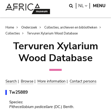
Skip
Skip
Search
LANGUAGE
NL
MENU
to
to
main
search
content
Breadcrumb
Home
Onderzoek
Collecties, archieven en bibliotheken
Collecties
Tervuren Xylarium Wood Database
Tervuren Xylarium
Wood Database
Search
|
Browse
|
More information
|
Contact persons
Tw25889
Species:
Pithecellobium pedicellare
(DC.) Benth.