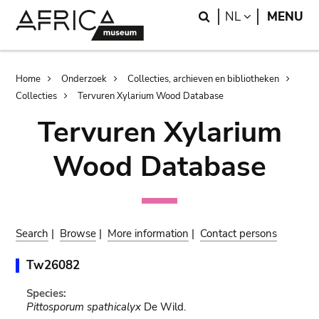
Skip
Skip
Search
LANGUAGE
NL
MENU
to
to
main
search
content
Breadcrumb
Home
Onderzoek
Collecties, archieven en bibliotheken
Collecties
Tervuren Xylarium Wood Database
Tervuren Xylarium
Wood Database
Search
|
Browse
|
More information
|
Contact persons
Tw26082
Species:
Pittosporum spathicalyx
De Wild.