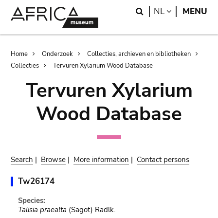
Skip
Skip
Search
LANGUAGE
NL
MENU
to
to
main
search
content
Breadcrumb
Home
Onderzoek
Collecties, archieven en bibliotheken
Collecties
Tervuren Xylarium Wood Database
Tervuren Xylarium
Wood Database
Search
|
Browse
|
More information
|
Contact persons
Tw26174
Species:
Talisia praealta
(Sagot) Radlk.