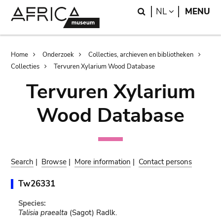
Skip
Skip
Search
LANGUAGE
NL
MENU
to
to
main
search
content
Breadcrumb
Home
Onderzoek
Collecties, archieven en bibliotheken
Collecties
Tervuren Xylarium Wood Database
Tervuren Xylarium
Wood Database
Search
|
Browse
|
More information
|
Contact persons
Tw26331
Species:
Talisia praealta
(Sagot) Radlk.