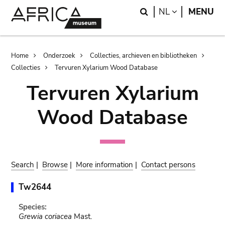
Skip
Skip
Search
LANGUAGE
NL
MENU
to
to
main
search
content
Breadcrumb
Home
Onderzoek
Collecties, archieven en bibliotheken
Collecties
Tervuren Xylarium Wood Database
Tervuren Xylarium
Wood Database
Search
|
Browse
|
More information
|
Contact persons
Tw2644
Species:
Grewia coriacea
Mast.