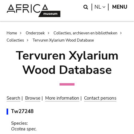
Skip
Skip
Search
LANGUAGE
NL
MENU
to
to
main
search
content
Breadcrumb
Home
Onderzoek
Collecties, archieven en bibliotheken
Collecties
Tervuren Xylarium Wood Database
Tervuren Xylarium
Wood Database
Search
|
Browse
|
More information
|
Contact persons
Tw27248
Species:
Ocotea spec.